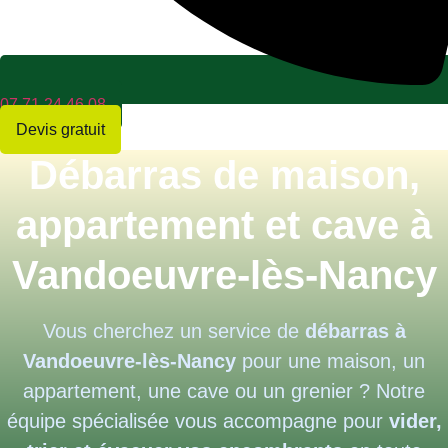
07 71 24 46 08
Devis gratuit
Débarras de maison,
appartement et cave à
Vandoeuvre-lès-Nancy
Vous cherchez un service de
débarras à
Vandoeuvre-lès-Nancy
pour une maison, un
appartement, une cave ou un grenier ? Notre
équipe spécialisée vous accompagne pour
vider,