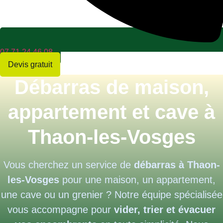
07 71 24 46 08
Devis gratuit
Débarras de maison,
appartement et cave à
Thaon-les-Vosges
Vous cherchez un service de
débarras à Thaon-
les-Vosges
pour une maison, un appartement,
une cave ou un grenier ? Notre équipe spécialisée
vous accompagne pour
vider, trier et évacuer