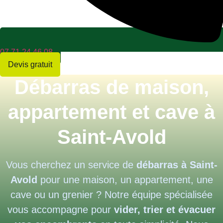
07 71 24 46 08
Devis gratuit
Débarras de maison,
appartement et cave à
Saint-Avold
Vous cherchez un service de
débarras à Saint-
Avold
pour une maison, un appartement, une
cave ou un grenier ? Notre équipe spécialisée
vous accompagne pour
vider, trier et évacuer