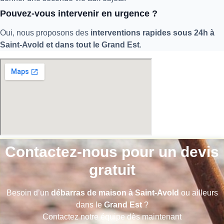
Pouvez-vous intervenir en urgence ?
Oui, nous proposons des
interventions rapides sous 24h à
Saint-Avold et dans tout le Grand Est
.
Contactez-nous pour un devis
gratuit
Besoin d’un
débarras de maison à Saint-Avold
ou ailleurs
dans le
Grand Est
?
Contactez notre équipe dès maintenant