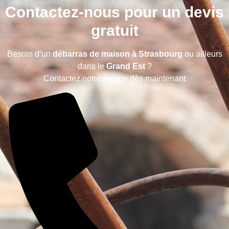
Contactez-nous pour un devis
gratuit
Besoin d’un
débarras de maison à Strasbourg
ou ailleurs
dans le
Grand Est
?
Contactez notre équipe dès maintenant