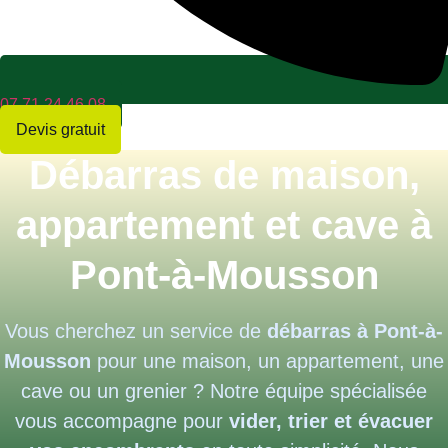
07 71 24 46 08
Devis gratuit
Débarras de maison,
appartement et cave à
Pont-à-Mousson
Vous cherchez un service de
débarras à Pont-à-
Mousson
pour une maison, un appartement, une
cave ou un grenier ? Notre équipe spécialisée
vous accompagne pour
vider, trier et évacuer