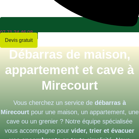
07 71 24 46 08
Devis gratuit
Débarras de maison,
appartement et cave à
Mirecourt
Vous cherchez un service de
débarras à
Mirecourt
pour une maison, un appartement, une
cave ou un grenier ? Notre équipe spécialisée
vous accompagne pour
vider, trier et évacuer