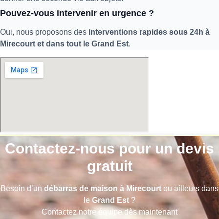
Pouvez-vous intervenir en urgence ?
Oui, nous proposons des
interventions rapides sous 24h à
Mirecourt et dans tout le Grand Est
.
Contactez-nous pour un devis
gratuit
Besoin d’un
débarras de maison à Mirecourt
ou ailleurs dans
le
Grand Est
?
Contactez notre équipe dès maintenant