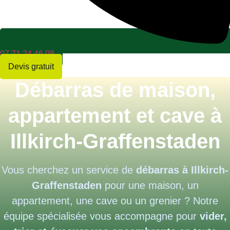
07 71 24 46 08
Devis gratuit
Débarras de maison,
appartement et cave à
Illkirch-Graffenstaden
Vous cherchez un service de
débarras à Illkirch-
Graffenstaden
pour une maison, un
appartement, une cave ou un grenier ? Notre
équipe spécialisée vous accompagne pour
vider,