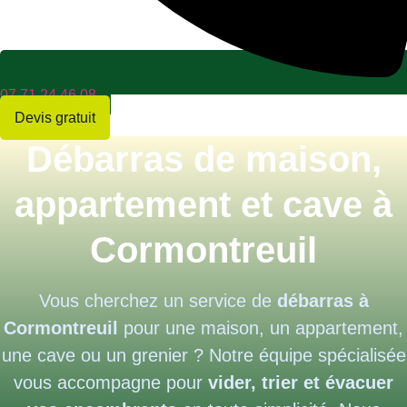
07 71 24 46 08
Devis gratuit
Débarras de maison,
appartement et cave à
Cormontreuil
Vous cherchez un service de
débarras à
Cormontreuil
pour une maison, un appartement,
une cave ou un grenier ? Notre équipe spécialisée
vous accompagne pour
vider, trier et évacuer