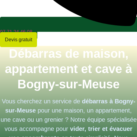
07 71 24 46 08
Devis gratuit
Débarras de maison,
appartement et cave à
Bogny-sur-Meuse
Vous cherchez un service de
débarras à Bogny-
sur-Meuse
pour une maison, un appartement,
une cave ou un grenier ? Notre équipe spécialisée
vous accompagne pour
vider, trier et évacuer