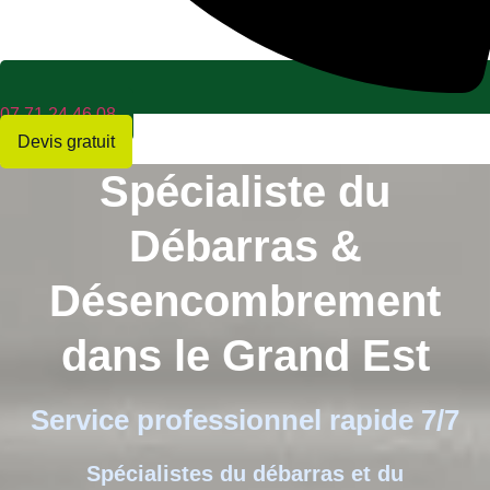
07 71 24 46 08
Devis gratuit
Spécialiste du
Débarras &
Désencombrement
dans le Grand Est
Service professionnel rapide 7/7
Spécialistes du débarras et du